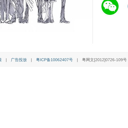
接
|
广告投放
|
粤ICP备10062407号
| 粤网文[2012]0726-109号 [C]