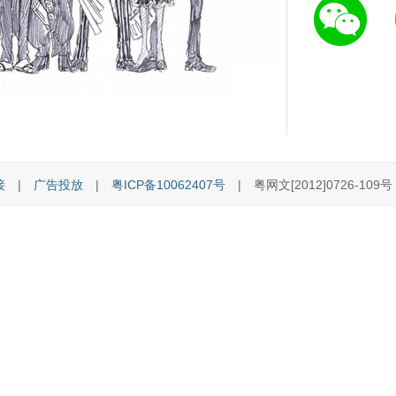
接
|
广告投放
|
粤ICP备10062407号
| 粤网文[2012]0726-109号 [C]