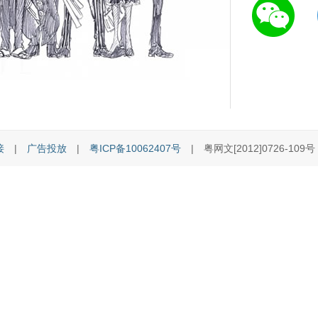
接
|
广告投放
|
粤ICP备10062407号
| 粤网文[2012]0726-109号 [C]