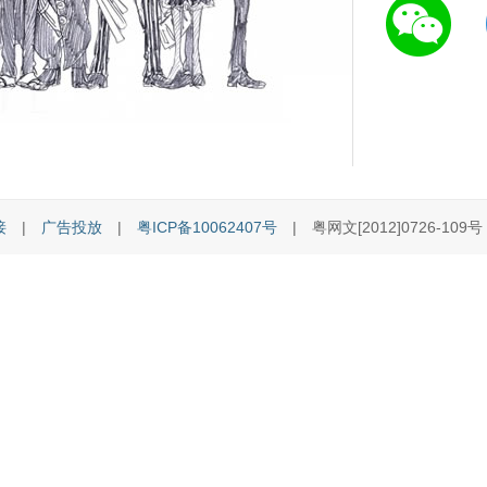
接
|
广告投放
|
粤ICP备10062407号
| 粤网文[2012]0726-109号 [C]