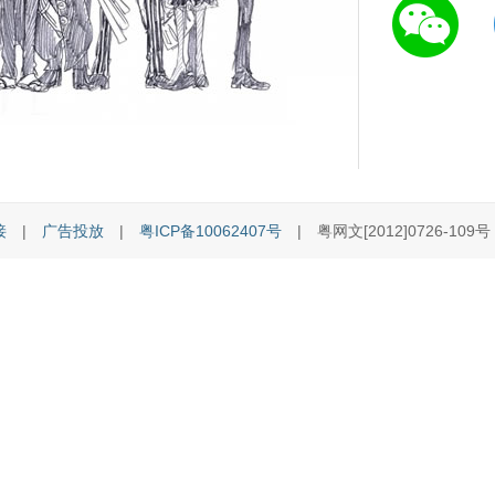
接
|
广告投放
|
粤ICP备10062407号
| 粤网文[2012]0726-109号 [C]