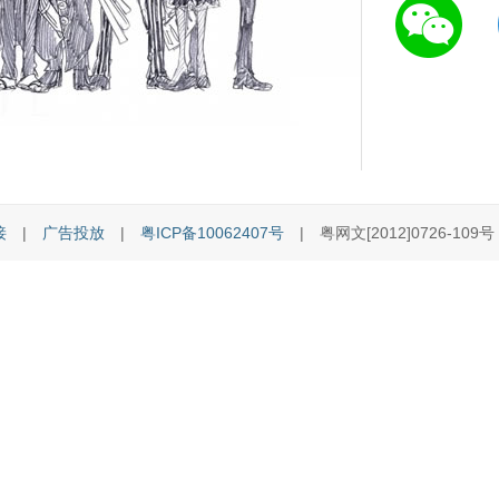
接
|
广告投放
|
粤ICP备10062407号
| 粤网文[2012]0726-109号 [C]