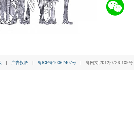
接
|
广告投放
|
粤ICP备10062407号
| 粤网文[2012]0726-109号 [C]