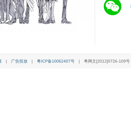
接
|
广告投放
|
粤ICP备10062407号
| 粤网文[2012]0726-109号 [C]