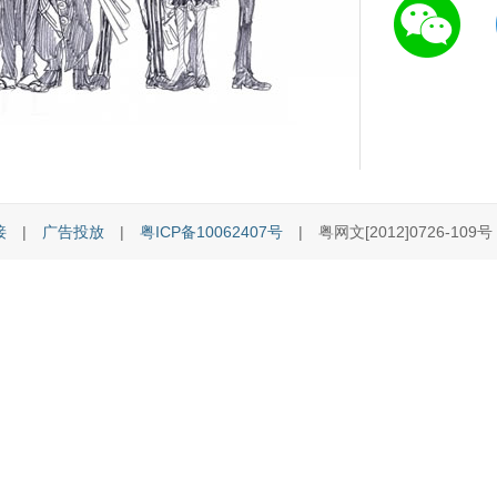
接
|
广告投放
|
粤ICP备10062407号
| 粤网文[2012]0726-109号 [C]