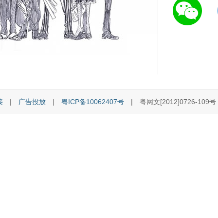
接
|
广告投放
|
粤ICP备10062407号
| 粤网文[2012]0726-109号 [C]