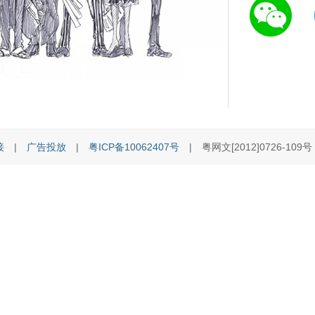
接
|
广告投放
|
粤ICP备10062407号
| 粤网文[2012]0726-109号 [C]