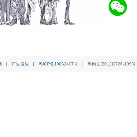
接
|
广告投放
|
粤ICP备10062407号
| 粤网文[2012]0726-109号 [C]